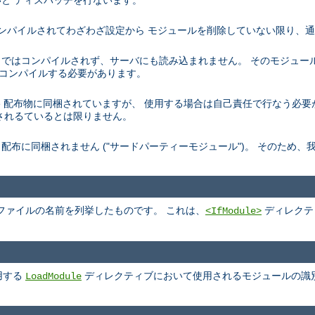
と ディスパッチを行ないます。
トでコンパイルされてわざわざ設定から モジュールを削除していない限り、
デフォルトではコンパイルされず、サーバにも読み込まれません。 そのモジュ
を再コンパイルする必要があります。
、 Apache 配布物に同梱されていますが、 使用する場合は自己責任で行なう
されるているとは限りません。
pache 配布に同梱されません ("サードパーティーモジュール")。 そのた
ファイルの名前を列挙したものです。 これは、
ディレクテ
<IfModule>
用する
ディレクティブにおいて使用されるモジュールの識
LoadModule