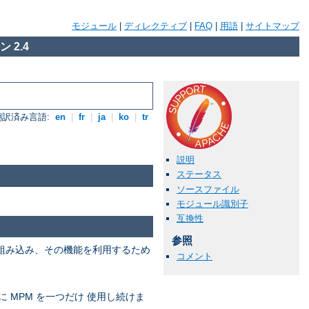
モジュール
|
ディレクティブ
|
FAQ
|
用語
|
サイトマップ
 2.4
翻訳済み言語:
en
|
fr
|
ja
|
ko
|
tr
説明
ステータス
ソースファイル
モジュール識別子
互換性
参照
を組み込み、その機能を利用するため
コメント
に MPM を一つだけ 使用し続けま