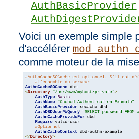
AuthBasicProvider
AuthDigestProvide
Voici un exemple simple 
d'accélérer
mod_authn_
comme moteur de la mise
#AuthnCacheSOCache est optionnel. S'il est dé
#l'ensemble du serveur
AuthnCacheSOCache
<
Directory
"/usr/www/myhost/private"
>
AuthType
Basic
AuthName
"Cached Authentication Example"
AuthBasicProvider
 socache dbd

AuthDBDUserPWQuery
"SELECT password FROM 
AuthnCacheProvideFor
 dbd

Require
 valid-user

#Optionnel
AuthnCacheContext
</
Directory
>