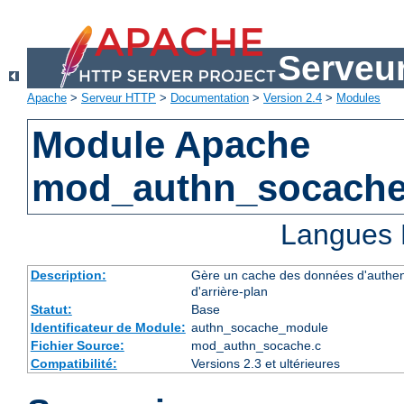
Serveu
Apache
>
Serveur HTTP
>
Documentation
>
Version 2.4
>
Modules
Module Apache
mod_authn_socach
Langues 
Description:
Gère un cache des données d'authent
d'arrière-plan
Statut:
Base
Identificateur de Module:
authn_socache_module
Fichier Source:
mod_authn_socache.c
Compatibilité:
Versions 2.3 et ultérieures