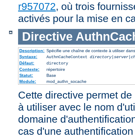
r957072
, où trois fournis
activés pour la mise en c
Directive
AuthnCac
Description:
Spécifie une chaîne de contexte à utiliser dans
Syntaxe:
AuthnCacheContext
directory|server|c
Défaut:
directory
Contexte:
répertoire
Statut:
Base
Module:
mod_authn_socache
Cette directive permet de
à utiliser avec le nom d'uti
domaine d'authentification
cas d'une authentificatio