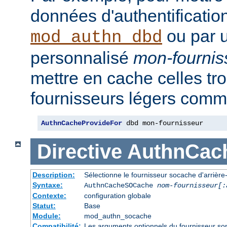
données d'authentificatio
ou par u
mod_authn_dbd
personnalisé
mon-fournis
mettre en cache celles tr
fournisseurs légers comme
AuthnCacheProvideFor
 dbd mon-fournisseur
Directive
AuthnCac
Description:
Sélectionne le fournisseur socache d'arrière-p
Syntaxe:
AuthnCacheSOCache
nom-fournisseur[:
Contexte:
configuration globale
Statut:
Base
Module:
mod_authn_socache
Compatibilité:
Les arguments optionnels du fournisseur sont