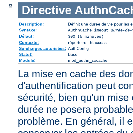
Directive
AuthnCac
Description:
Définit une durée de vie pour les 
Syntaxe:
AuthnCacheTimeout
durée-de-
Défaut:
300 (5 minutes)
Contexte:
répertoire, .htaccess
Surcharges autorisées:
AuthConfig
Statut:
Base
Module:
mod_authn_socache
La mise en cache des do
d'authentification peut con
sécurité, bien qu'un mise
durée ne posera probabl
problème. En général, il e
conserver les entrées du